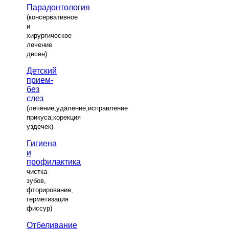
Парадонтология
(консервативное
и
хирургическое
лечение
десен)
Детский
прием-
без
слез
(лечение,удаление,исправление
прикуса,корекция
уздечек)
Гигиена
и
профилактика
чистка
зубов,
фторирование,
герметизация
фиссур)
Отбеливание